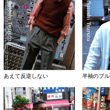
Satoshi Tsuruta
Satoshi Tsuruta
あえて反逆しない
半袖のブル
Satoshi Tsuruta
Satoshi Tsuruta