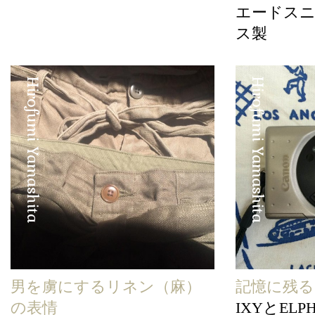
エードス
ス製
Hirofumi Yamashita
Hirofumi Yamashita
男を虜にするリネン（麻）
記憶に残
の表情
IXYとELP