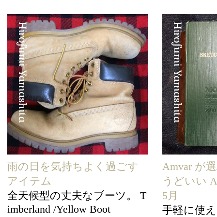
Hirofumi Yamashita
Hirofumi Yamashita
雨の日を気持ちよく過ごす
Amvar 
アイテム
うどいい Amv
全天候型の丈夫なブーツ。 T
5月
imberland /Yellow Boot
手軽に使え