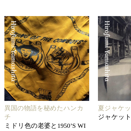
Hirofumi Yamashita
Hirofumi Yamashita
異国の物語を秘めたハンカ
夏ジャケッ
チ
ジャケット
ミドリ色の老婆と1950’S WI