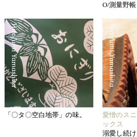
O/測量野帳 
Hirofumi Yamashita
Hirofumi Yamashita
「〇タ〇空白地帯」の味。
愛憎のス
ックス
溺愛し続けて