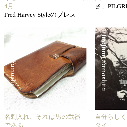
4月
さ、PILG
Fred Harvey Styleのブレス
Hirofumi Yamashita
Hirofumi Yamashita
名刺入れ、それは男の武器
自分らし
である
タイ