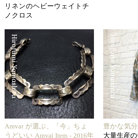
リネンのヘビーウェイトチ
ノクロス
Hirofumi Yamashita
Hirofumi Yamashita
Amvar が選ぶ、「今」ちょ
豊かな気
うどいい Amvai Item - 2016年
大量生産の