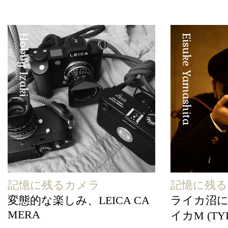
Hobby Izaki
Eisuke Yamashita
記憶に残るカメラ
記憶に残
変態的な楽しみ、LEICA CA
ライカ沼
MERA
イカM (TYP