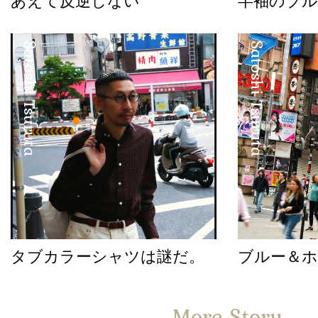
あえて反逆しない
半袖のブル
Satoshi Tsuruta
Satoshi Tsuruta
タブカラーシャツは謎だ。
ブルー＆
More Story