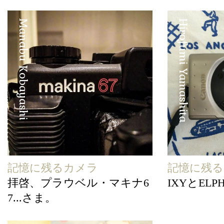
Manabu Kobayashi
Hirofumi Yamashita
記憶に残るカメラ
記憶に残
拝啓、プラウベル・マキナ6
IXYとELP
7...さま。