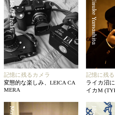
Hobby Izaki
Eisuke Yamashita
記憶に残るカメラ
記憶に残
変態的な楽しみ、LEICA CA
ライカ沼
MERA
イカM (TYP