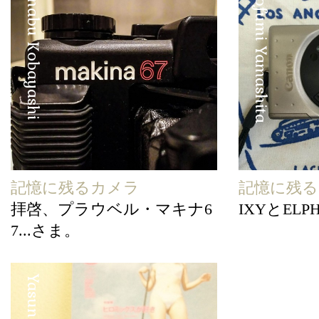
Manabu Kobayashi
Hirofumi Yamashita
記憶に残るカメラ
記憶に残
拝啓、プラウベル・マキナ6
IXYとELP
7...さま。