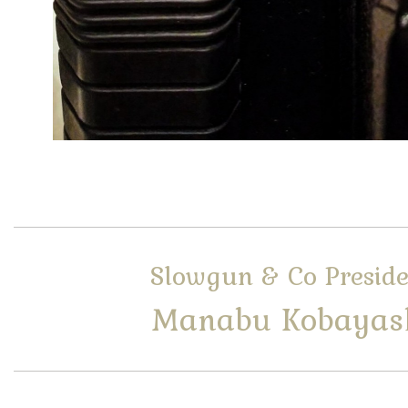
Slowgun & Co Preside
Manabu Kobayas