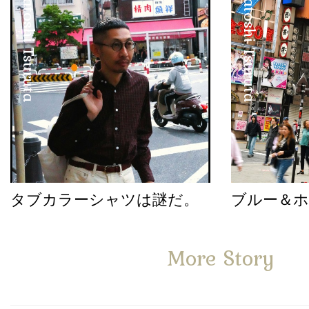
Satoshi Tsuruta
Satoshi Tsuruta
タブカラーシャツは謎だ。
ブルー＆
More Story