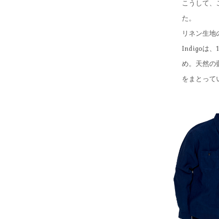
こうして、
た。
リネン生地の
Indigo
め。天然の
をまとって