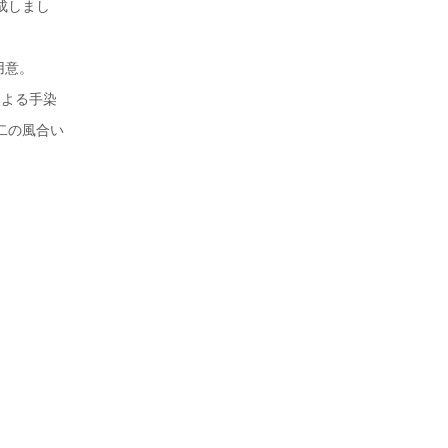
成しまし
用意。
による手染
二の風合い