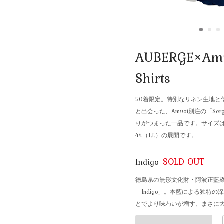
AUBERGE×Amva
Shirts
50着限定。特別なリネン生地と
と出会った、Amvai別注の「Serge 
りがつまった一品です。サイズは3
44（LL）の展開です。
SOLD OUT
Indigo
徳島県の無形文化財・阿波正藍
「Indigo」。本藍による独特
とでより味わいが増す、まさに