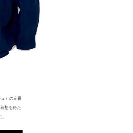
ジュ）の定番
に着想を得た
に。