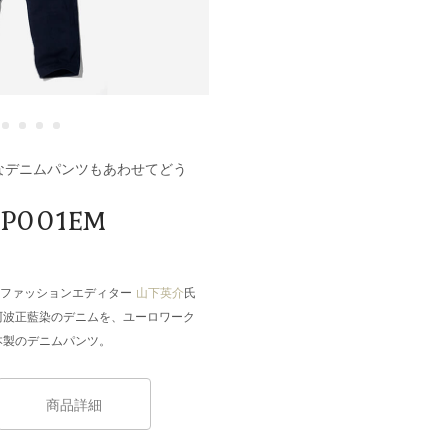
別なデニムパンツもあわせてどう
 P001EM
とファッションエディター
山下英介
氏
阿波正藍染のデニムを、ユーロワーク
本製のデニムパンツ。
商品詳細