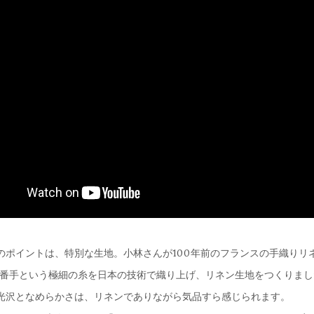
別注のポイントは、特別な生地。小林さんが100年前のフランスの手織りリ
0番手という極細の糸を日本の技術で織り上げ、リネン生地をつくりまし
光沢となめらかさは、リネンでありながら気品すら感じられます。