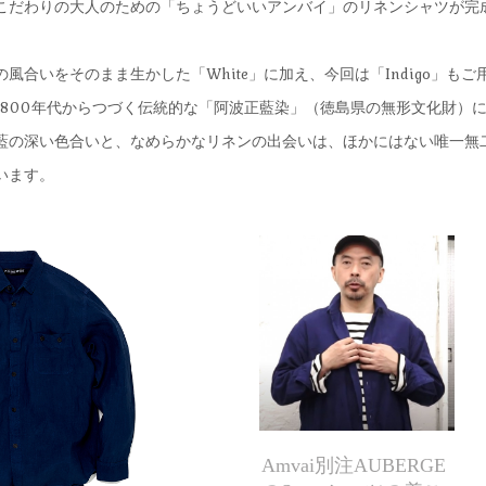
こだわりの大人のための「ちょうどいいアンバイ」のリネンシャツが完
風合いをそのまま生かした「White」に加え、今回は「Indigo」もご
は、1800年代からつづく伝統的な「阿波正藍染」（徳島県の無形文化財）
藍の深い色合いと、なめらかなリネンの出会いは、ほかにはない唯一無
います。
Amvai別注AUBERGE