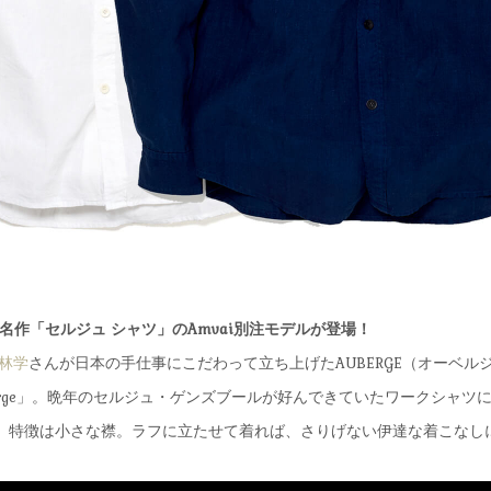
Eの名作「セルジュ シャツ」のAmvai別注モデルが登場！
林学
さんが日本の手仕事にこだわって立ち上げたAUBERGE（オーベル
erge」。晩年のセルジュ・ゲンズブールが好んできていたワークシャツ
。特徴は小さな襟。ラフに立たせて着れば、さりげない伊達な着こなし