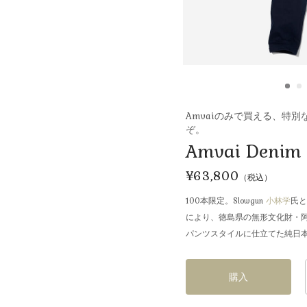
Amvaiのみで買える、特
ぞ。
Amvai Denim
¥63,800
（税込）
100本限定。Slowgun
小林学
氏
により、徳島県の無形文化財・
パンツスタイルに仕立てた純日
購入