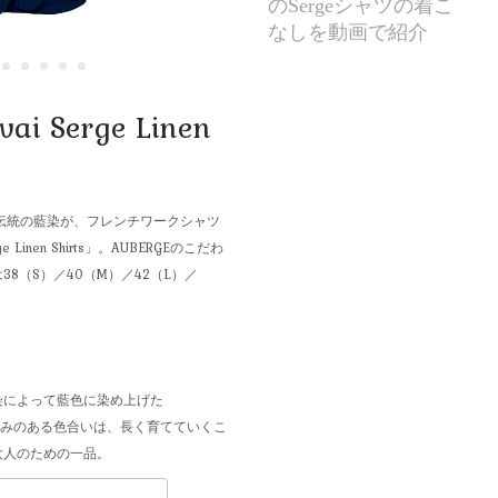
のSergeシャツの着こ
なしを動画で紹介
i Serge Linen
伝統の藍染が、フレンチワークシャツ
Linen Shirts」。AUBERGEのこだわ
8（S）／40（M）／42（L）／
染によって藍色に染め上げた
の深みのある色合いは、長く育てていくこ
大人のための一品。