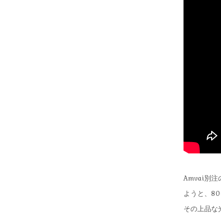
Amvai
ようと、8
その上品な