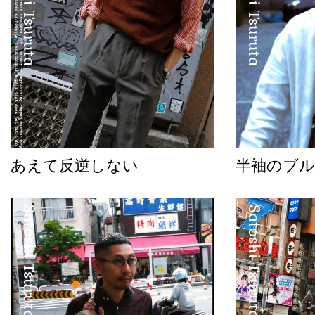
Satoshi Tsuruta
Satoshi Tsuruta
あえて反逆しない
半袖のブル
Satoshi Tsuruta
Satoshi Tsuruta