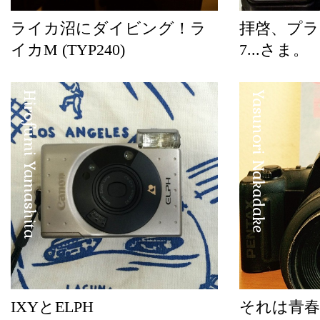
ライカ沼にダイビング！ラ
拝啓、プラ
イカM (TYP240)
7...さま。
Hirofumi Yamashita
Yasunori Nakadake
IXYとELPH
それは青春