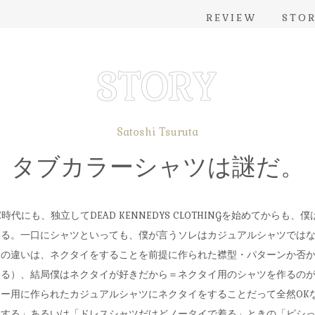
REVIEW
STO
Satoshi Tsuruta
タブカラーシャツは謎だ。
LE時代にも、独立してDEAD KENNEDYS CLOTHINGを始めてからも
いる。一口にシャツといっても、僕が言うソレはカジュアルシャツでは
ツの違いは、ネクタイをすることを前提に作られた襟型・パターンか否
いる）、結局僕はネクタイが好きだから＝ネクタイ用のシャツを作るの
ー用に作られたカジュアルシャツにネクタイをすることだって全然OK
をする」あるいは「ドレスシャツだけどノータイで着る」ときの「ピシ