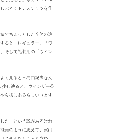
りしぶとくドレスシャツを作
集積でちょっとした全体の違
別すると「レギュラー」「ワ
」、そして礼装用の「ウイン
、よく見ると三島由紀夫なん
う少し辿ると、ウインザー公
うやら彼にあるらしい（とす
にした」という説があるけれ
機能美のように思えて、実は
つけ？そんなところも含め