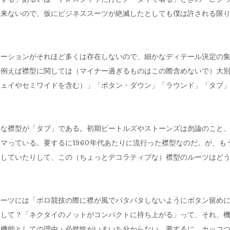
出来ないので、仮にビジネススーツが絶滅したとしても僕は許される限
。
エーションがそれほど多くは存在しないので、細かなディテール決定の
。例えば襟型に関しては（マイナー過ぎるものはこの際含めないで）大
ウェイやセミワイドを含む）」「ボタン・ダウン」「ラウンド」「タブ
きな襟型が「タブ」である。初期ビートルズやストーンズは勿論のこと
マっている。要するに1960年代あたりに流行った襟型なのだ。が、も
なしていたりして、この（ちょっとデコラティブな）襟型のルーツはど
ルーツには「ポロ競技の際に襟が風でパタパタしないようにボタン留め
たして？「ネクタイのノットがコンパクトに持ち上がる」って、それ、
？機能としての理由・必然性がいまいち分からない。要するに、カッコ