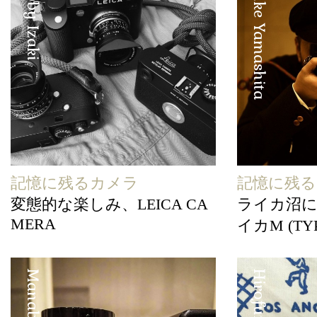
Hobby Izaki
Eisuke Yamashita
記憶に残るカメラ
記憶に残
変態的な楽しみ、LEICA CA
ライカ沼
MERA
イカM (TYP