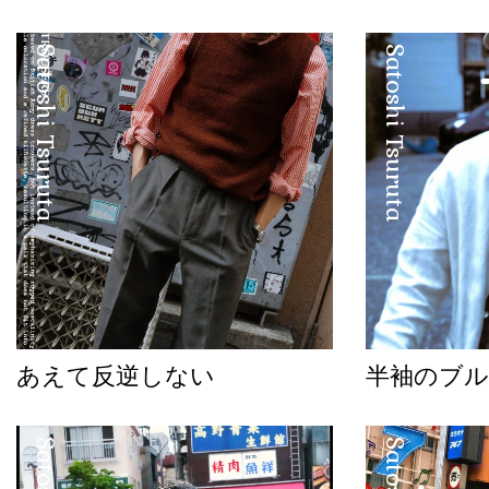
Satoshi Tsuruta
Satoshi Tsuruta
あえて反逆しない
半袖のブル