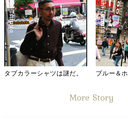
Satoshi Tsuruta
Satoshi Tsuruta
タブカラーシャツは謎だ。
ブルー＆
More Story