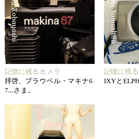
Manabu Kobayashi
Hirofumi Yamashita
記憶に残るカメラ
記憶に残
拝啓、プラウベル・マキナ6
IXYとELP
7...さま。