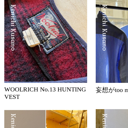
Kenichi Kusano
Kenichi Kusano
WOOLRICH No.13 HUNTING
妄想がtoo 
VEST