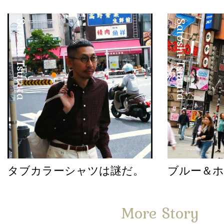
Satoshi Tsuruta
Satoshi Tsuruta
タブカラーシャツは謎だ。
ブルー＆
More Story