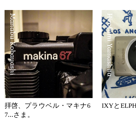
Manabu Kobayashi
Hirofumi Yamashita
拝啓、プラウベル・マキナ6
IXYとELP
7...さま。