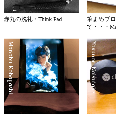
赤丸の洗礼・Think Pad
筆まめブ
て・・・Mac
Manabu Kobayashi
Yasunori Nakadake