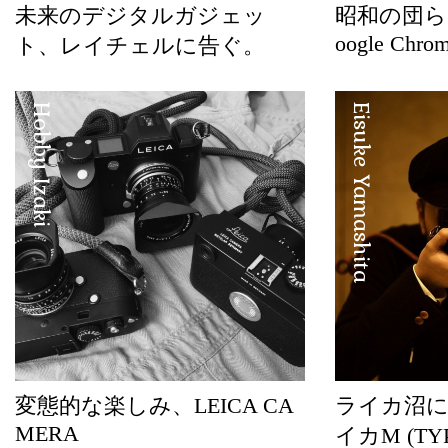
未来のデジタルガジェッ
昭和の団ら
oogle Chrom
ト、レイチェルに告ぐ。
Hobby Izaki
Eisuke Yamashita
変態的な楽しみ、LEICA CA
ライカ沼
MERA
イカM (TYP