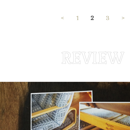
<
1
2
3
>