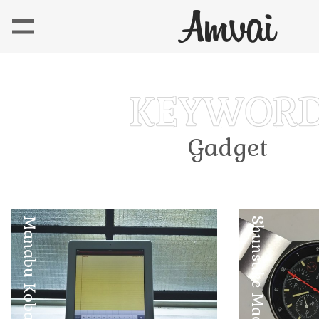
Gadget
Manabu Kobayashi
Shunsuke Maebuchi