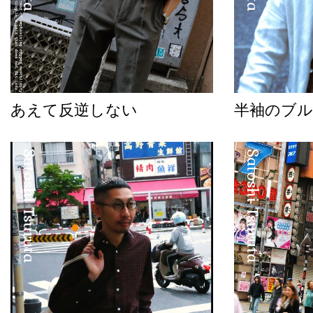
あえて反逆しない
半袖のブル
Satoshi Tsuruta
Satoshi Tsuruta