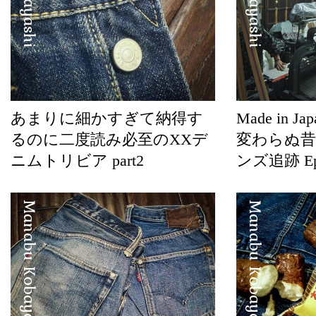
あまりに細かすぎて納得す
Made in 
るのに二度読み必至のXXデ
変わらぬ昔気
ニムトリビア part2
ンズ追跡 Epi
Manabu Kobayashi
Manabu Kobayashi