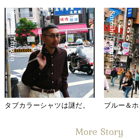
Satoshi Tsuruta
Satoshi Tsuruta
タブカラーシャツは謎だ。
ブルー＆
More Story