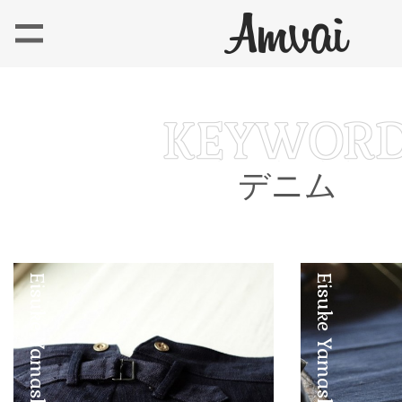
デニム
Eisuke Yamashita
Eisuke Yamashita