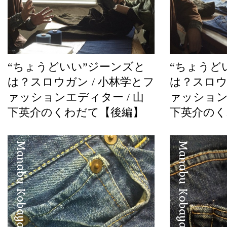
“ちょうどいい”ジーンズと
“ちょうど
は？スロウガン / 小林学とフ
は？スロウ
ァッションエディター / 山
ァッション
下英介のくわだて【後編】
下英介のく
Manabu Kobayashi
Manabu Kobayashi