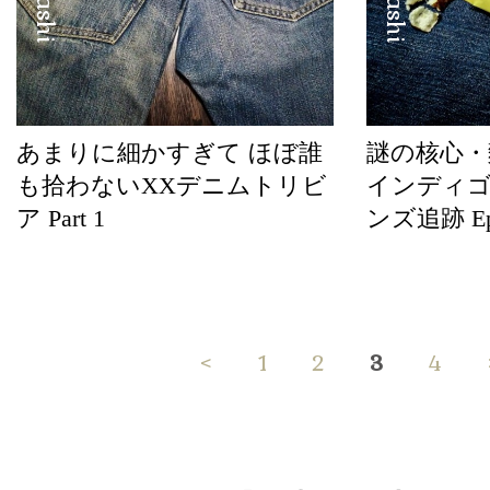
あまりに細かすぎて ほぼ誰
謎の核心・
も拾わないXXデニムトリビ
インディゴ
ア Part 1
ンズ追跡 Epi
<
1
2
3
4