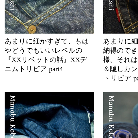
あまりに細かすぎて、もは
あまりに
やどうでもいいレベルの
納得のでき
『XXリベットの話』XXデ
様、それ
ニムトリビア part4
＆隠しカン
トリビア pa
Manabu Kobayashi
Manabu Kobayashi