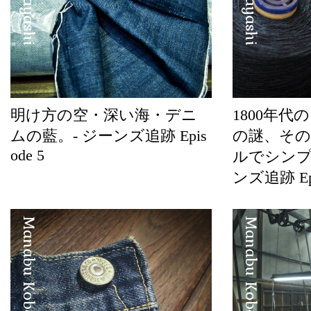
明け方の空・深い海・デニ
1800年
ムの藍。- ジーンズ追跡 Epis
の謎、そ
ode 5
ルでシンプ
ンズ追跡 Epi
Manabu Kobayashi
Manabu Kobayashi