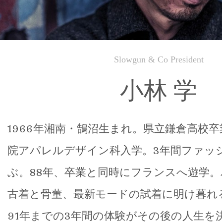
Slowgun & Co President
小林 学
1966年湘南・鵠沼生まれ。県立鎌倉高校
院アパレルデザイン科入学。3年間ファッ
ぶ。88年、卒業と同時にフランスへ遊学
古着と骨董、最新モードの試着に明け暮れ
91年までの3年間の体験がその後の人生を