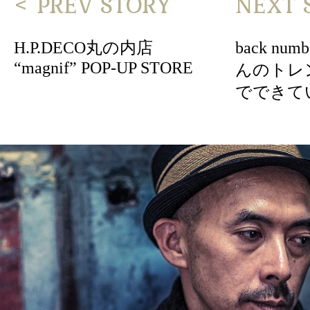
< PREV STORY
NEXT 
H.P.DECO丸の内店
back nu
“magnif” POP-UP STORE
んのトレ
でできて