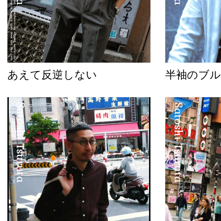
あえて反逆しない
半袖のブル
Satoshi Tsuruta
Satoshi Tsuruta