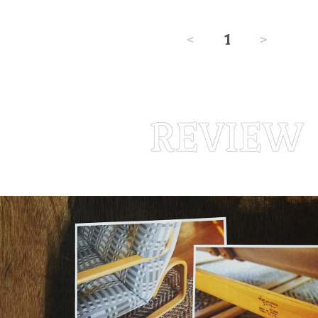
<
1
>