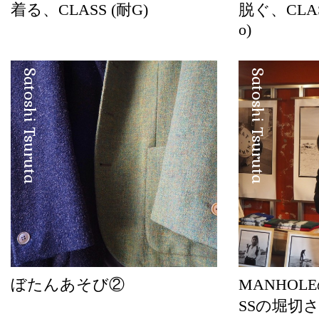
着る、CLASS (耐G)
脱ぐ、CLASS 
o)
Satoshi Tsuruta
Satoshi Tsuruta
ぼたんあそび②
MANHOL
SSの堀切