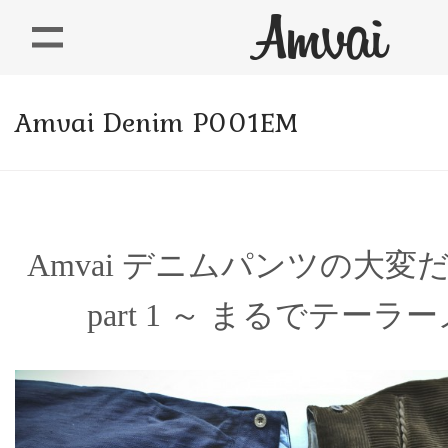
Amvai Denim P001EM
Amvai デニムパンツの大変
part 1 ～ まるでテーラ