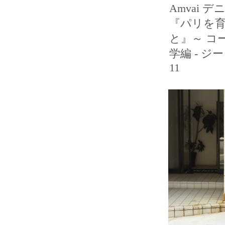
Amvai 
『パリを
と』～ コ
学編 - ジー
11