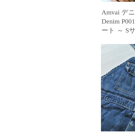
Amvai 
Denim P
ート ～ S