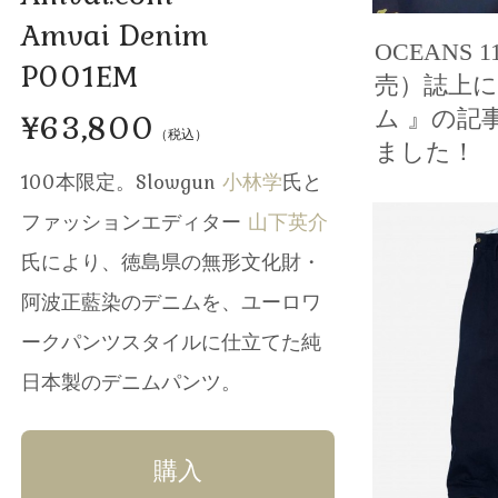
Amvai Denim
OCEANS 
P001EM
売）誌上にて
¥63,800
ム 』の記
（税込）
ました！
100本限定。Slowgun
小林学
氏と
ファッションエディター
山下英介
氏により、徳島県の無形文化財・
阿波正藍染のデニムを、ユーロワ
ークパンツスタイルに仕立てた純
日本製のデニムパンツ。
購入