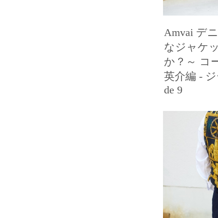
Amvai 
なジャケ
か？～ コ
英介編 - ジ
de 9