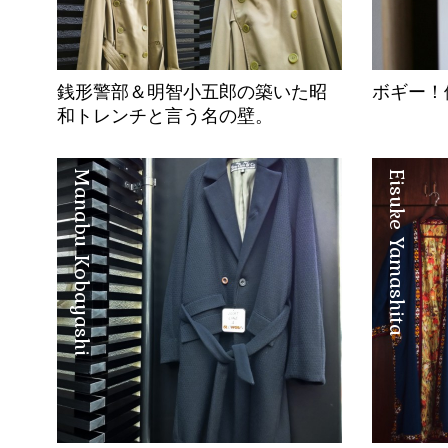
銭形警部＆明智小五郎の築いた昭
ボギー！
和トレンチと言う名の壁。
Manabu Kobayashi
Eisuke Yamashita