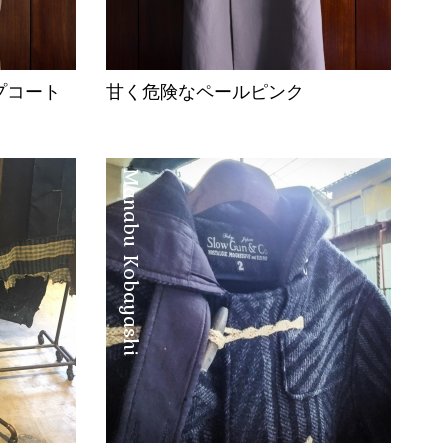
プコート
甘く危険なペールピンク
Manabu Kobayashi