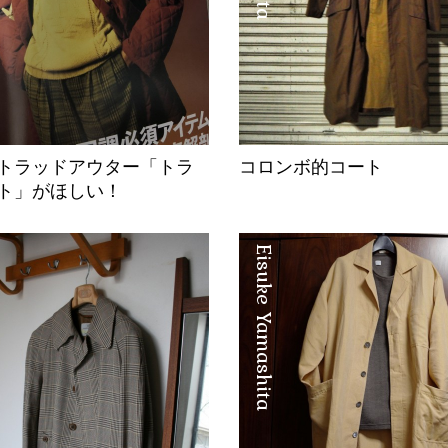
年型トラッドアウター「トラ
コロンボ的コート
ト」がほしい！
Eisuke Yamashita