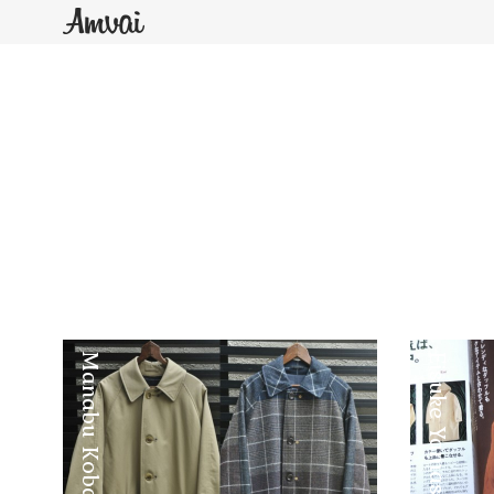
Manabu Kobayashi
Eisuke Yamashita