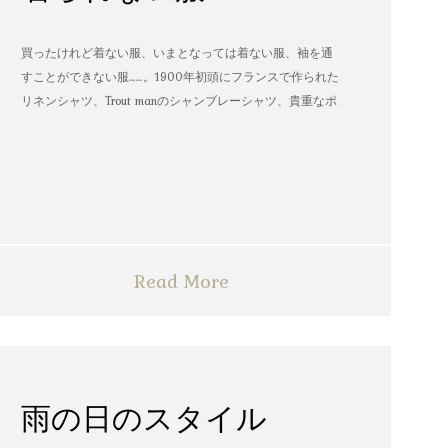
買ったけれど着ない服、いまとなっては着ない服、袖を通
すことができない服……。1900年初頭にフランスで作られた
リネンシャツ、Trout manのシャンブレーシャツ、貴重なポ
パイのTシャツなど、AMVARたちの「着られない服」。
Read More
雨の日のスタイル