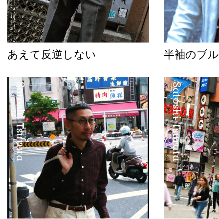
あえて反逆しない
半袖のブル
Satoshi Tsuruta
Satoshi Tsuruta