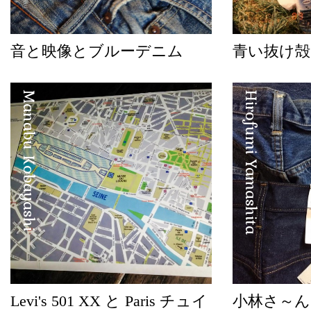
音と映像とブルーデニム
青い抜け殻
Manabu Kobayashi
Hirofumi Yamashita
Levi's 501 XX と Paris チュイ
小林さ～ん