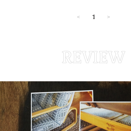
<
1
>