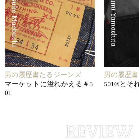
Shunsuke Maebuchi
Hirofumi Yamashita
男の履歴書たるジーンズ
男の履歴書
マーケットに溢れかえる＃5
501®とそ
01