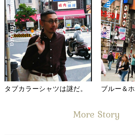
Satoshi Tsuruta
Satoshi Tsuruta
タブカラーシャツは謎だ。
ブルー＆
More Story