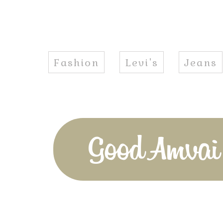
Fashion
Levi's
Jeans
Good Amvai!