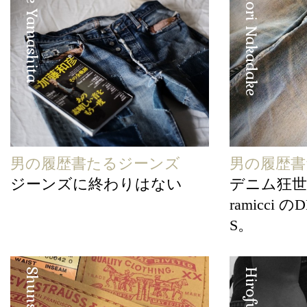
Eisuke Yamashita
Yasunori Nakadake
男の履歴書たるジーンズ
男の履歴書
ジーンズに終わりはない
デニム狂世
ramicci の
S。