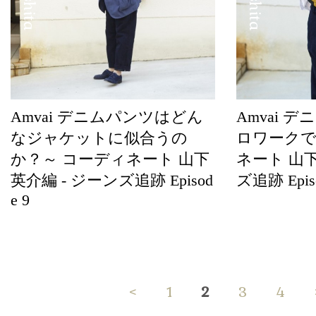
Amvai デニムパンツはどん
Amvai 
なジャケットに似合うの
ロワークで
か？～ コーディネート 山下
ネート 山下
英介編 - ジーンズ追跡 Episod
ズ追跡 Episo
e 9
<
1
2
3
4