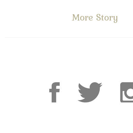
More Story
Facebook
Facebook
Inst