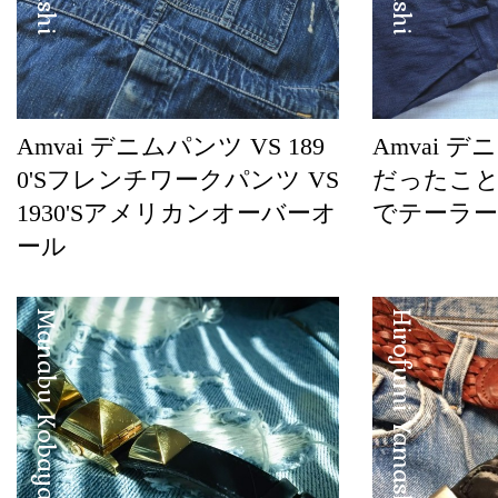
Amvai デニムパンツ VS 189
Amvai 
0'Sフレンチワークパンツ VS
だったこと…p
1930'Sアメリカンオーバーオ
でテーラー
ール
Manabu Kobayashi
Hirofumi Yamashita