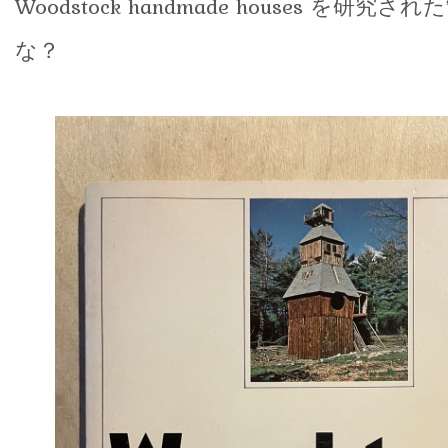
Woodstock handmade houses を研
な？