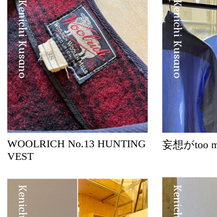
Kenichi Kusano
Kenichi Kusano
WOOLRICH No.13 HUNTING
妄想がtoo 
VEST