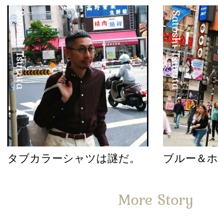
Satoshi Tsuruta
Satoshi Tsuruta
タブカラーシャツは謎だ。
ブルー＆
More Story