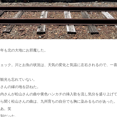
今年も北の大地にお邪魔した。
チェック。川とお魚の状況は、天気の変化と気温に左右されるので、一
と観光も忘れていない。
健さんの縁の地を訪ねた。
山内さんが松山さんの曲や黄色ハンカチの挿入歌を流し気分を盛り上げ
がら聞く松山さんの曲は、九州育ちの自分でも胸に染みるものがあった
なあ。笑
格別だった。