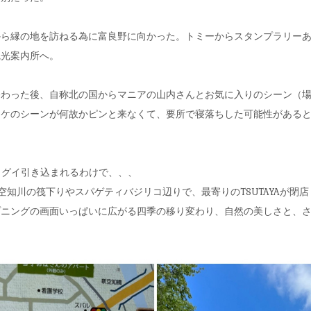
から縁の地を訪ねる為に富良野に向かった。トミーからスタンプラリー
観光案内所へ。
終わった後、自称北の国からマニアの山内さんとお気に入りのシーン（
ケのシーンが何故かピンと来なくて、要所で寝落ちした可能性があると思い
イグイ引き込まれるわけで、、、
空知川の筏下りやスパゲティバジリコ辺りで、最寄りのTSUTAYAが閉店
プニングの画面いっぱいに広がる四季の移り変わり、自然の美しさと、
。