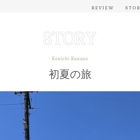
REVIEW
STO
Kenichi Kusano
初夏の旅