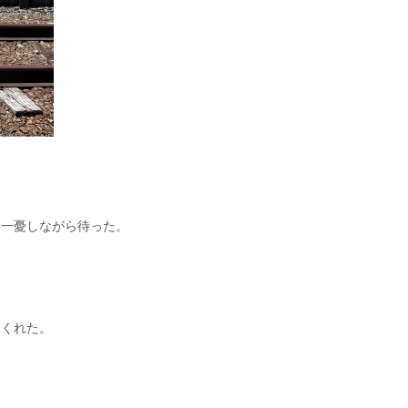
喜一憂しながら待った。
てくれた。
。