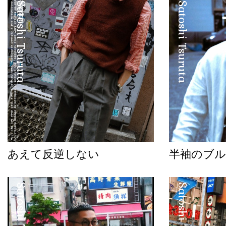
Satoshi Tsuruta
Satoshi Tsuruta
あえて反逆しない
半袖のブル
Satoshi Tsuruta
Satoshi Tsuruta