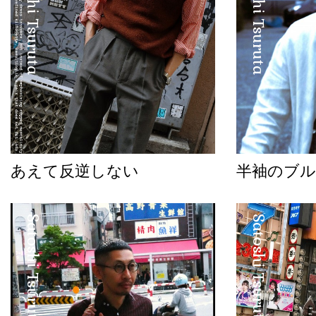
Satoshi Tsuruta
Satoshi Tsuruta
あえて反逆しない
半袖のブル
Satoshi Tsuruta
Satoshi Tsuruta