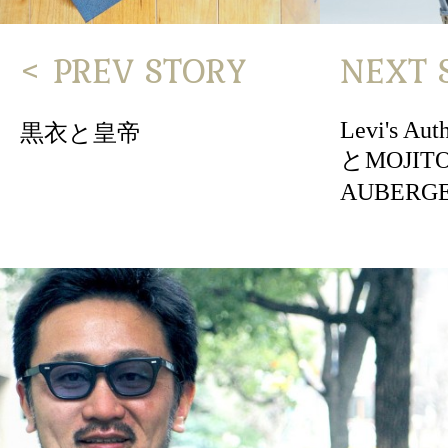
< PREV STORY
NEXT 
Levi's Aut
黒衣と皇帝
とMOJI
AUBER