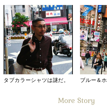
Satoshi Tsuruta
Satoshi Tsuruta
タブカラーシャツは謎だ。
ブルー＆
More Story