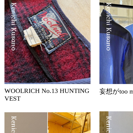
Kenichi Kusano
Kenichi Kusano
WOOLRICH No.13 HUNTING
妄想がtoo 
VEST