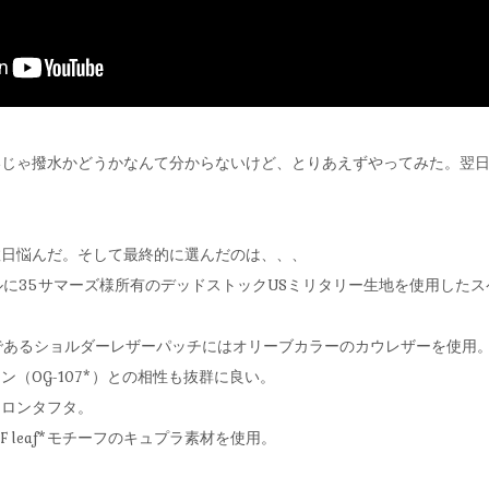
いじゃ撥水かどうかなんて分からないけど、とりあえずやってみた。翌
数日悩んだ。そして最終的に選んだのは、、、
イルに35サマーズ様所有のデッドストックUSミリタリー生地を使用した
ンであるショルダーレザーパッチにはオリーブカラーのカウレザーを使用
（OG-107*）との相性も抜群に良い。
イロンタフタ。
 leaf*モチーフのキュプラ素材を使用。