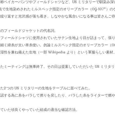
称ベイカーパンツやフィールドシャツなど、US ミリタリーで馴染み深
染色方法で生地染めされたミルスペック指定のオリーブカラー（OG-107*
を繰り返すと光沢感が落ち着き、しなやかな風合いになる事は皆さんご
米軍のフィールドジャケットの代名詞。
やフィールドシャツに使用されていたサテン生地より目が詰まって、張
細く緯糸が太い単糸使い。勿論ミルスペック指定のオリーブカラー（OG-
性を兼ね備えた生地（一部 Wikipedia より）という軍服らしい素材
たミーティングは無事終了。その日は提案していただいた US ミリタ
た2つの US ミリタリーの生地をテーブルに並べてみた。
確認する為に糸をバラして撚りを戻したり、バラした糸をライターで燃
っていた頃良くやっていた組成の適当な確認方法。