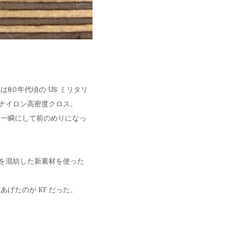
0年代頃の US ミリタリ
ンナイロン高密度クロス。
も一瞬にして前のめりになっ
ンを混紡した新素材を使った
げたのが KF だった。