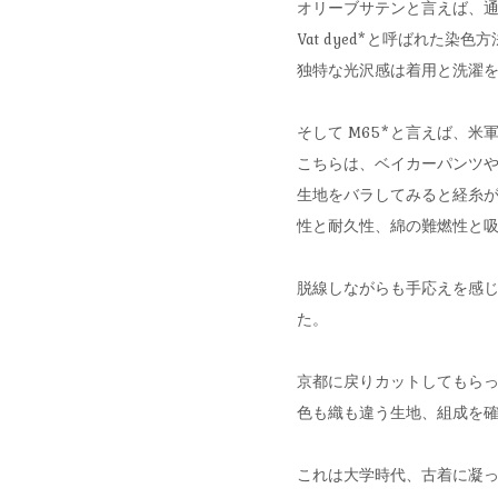
オリーブサテンと言えば、通
Vat dyed*と呼ばれた
独特な光沢感は着用と洗濯
そして M65*と言えば、
こちらは、ベイカーパンツ
生地をバラしてみると経糸が
性と耐久性、綿の難燃性と吸湿
脱線しながらも手応えを感じ
た。
京都に戻りカットしてもらっ
色も織も違う生地、組成を
これは大学時代、古着に凝