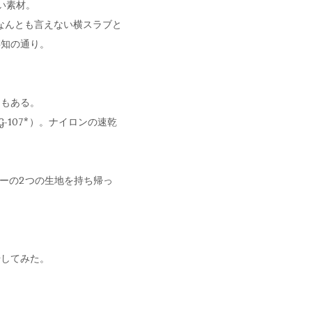
い素材。
）のなんとも言えない横スラブと
存知の通り。
りもある。
107*）。ナイロンの速乾
。
リーの2つの生地を持ち帰っ
やしてみた。