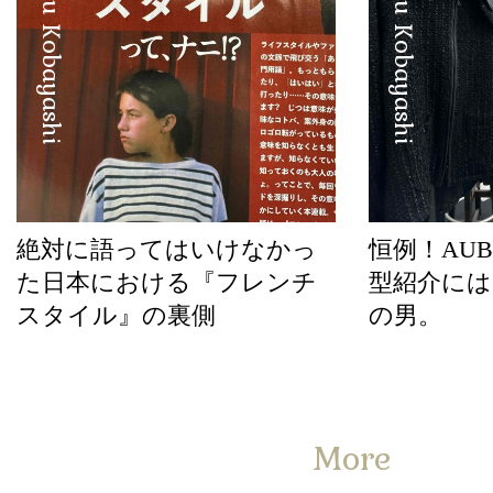
Manabu Kobayashi
Manabu Kobayashi
絶対に語ってはいけなかっ
恒例！AUBE
た日本における『フレンチ
型紹介には
スタイル』の裏側
の男。
More