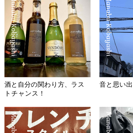
Manabu Kobayashi
Manabu Kobayashi
酒と自分の関わり方、ラス
音と思い出
トチャンス！