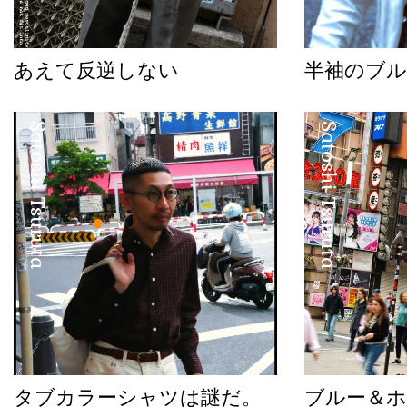
あえて反逆しない
半袖のブル
Satoshi Tsuruta
Satoshi Tsuruta
タブカラーシャツは謎だ。
ブルー＆