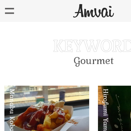
Gourmet
Manabu Kobayashi
Hirofumi Yamashita