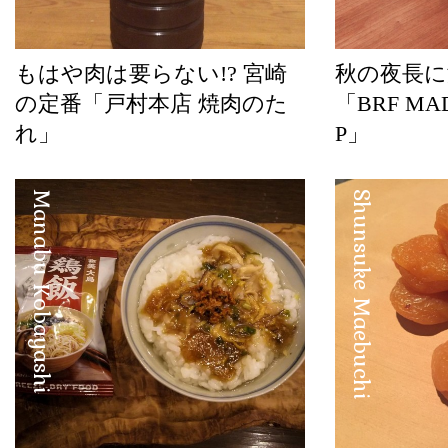
もはや肉は要らない!? 宮崎
秋の夜長に
の定番「戸村本店 焼肉のた
「BRF MAD
れ」
P」
Manabu Kobayashi
Shunsuke Maebuchi