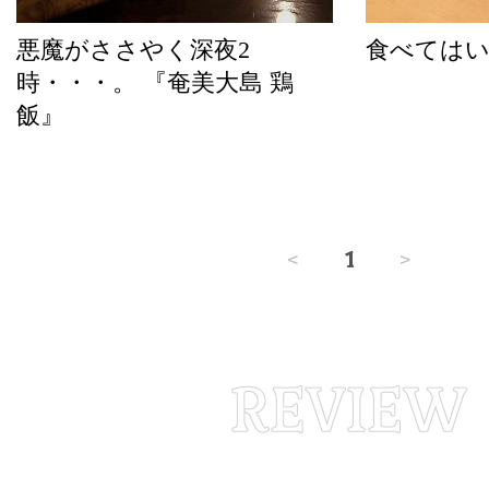
悪魔がささやく深夜2
食べてはい
時・・・。 『奄美大島 鶏
飯』
<
1
>