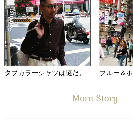
Satoshi Tsuruta
Satoshi Tsuruta
タブカラーシャツは謎だ。
ブルー＆
More Story