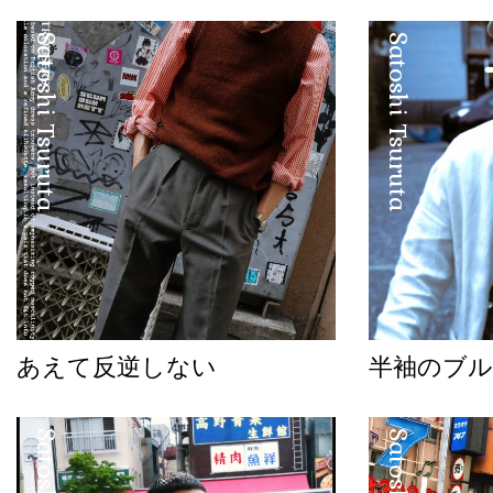
Satoshi Tsuruta
Satoshi Tsuruta
あえて反逆しない
半袖のブル