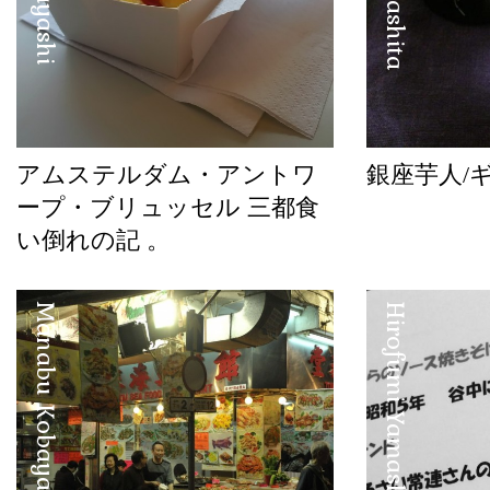
アムステルダム・アントワ
銀座芋人/
ープ・ブリュッセル 三都食
い倒れの記 。
Manabu Kobayashi
Hirofumi Yamashita