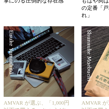
掌にのる圧倒的な存在感
もはや肉は
の定番「戸
れ」
Eisuke Yamashita
Shunsuke Maebuchi
AMVAR が選ぶ、「1,000円
AMVAR が