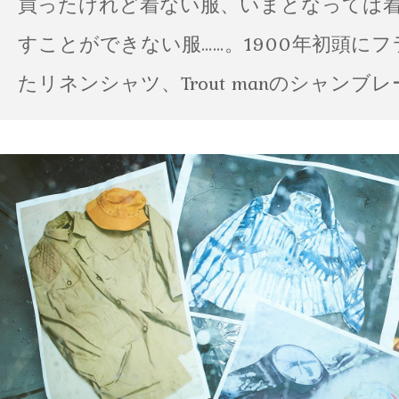
買ったけれど着ない服、いまとなっては
すことができない服……。1900年初頭に
たリネンシャツ、Trout manのシャンブ
ポパイのTシャツなど、AMVARたちの「