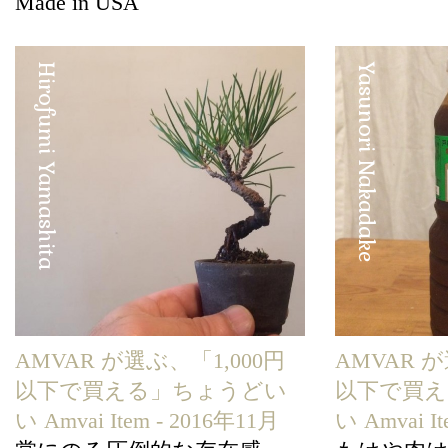
Made in USA
Hirofumi Yamashita
Yasunori Nakadake
AMVAR が選ぶ、「1,000円
AMVAR が
以下で買える」ちょうどい
以下で買
い Amvai Item - 2016年11月
い Amvai I