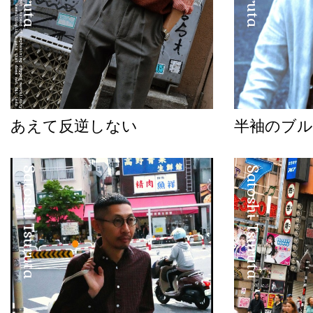
あえて反逆しない
半袖のブル
Satoshi Tsuruta
Satoshi Tsuruta