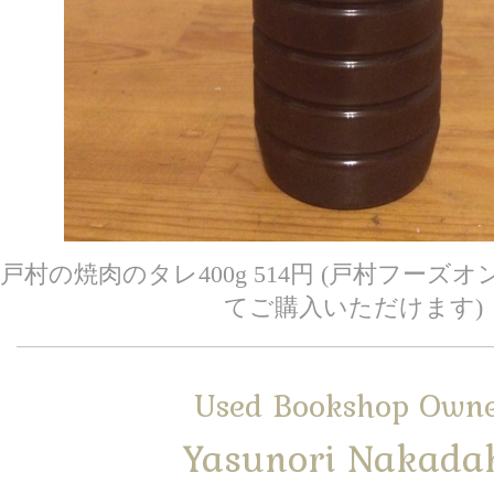
戸村の焼肉のタレ400g 514円 (戸村フー
てご購入いただけます)
Used Bookshop Own
Yasunori Nakada