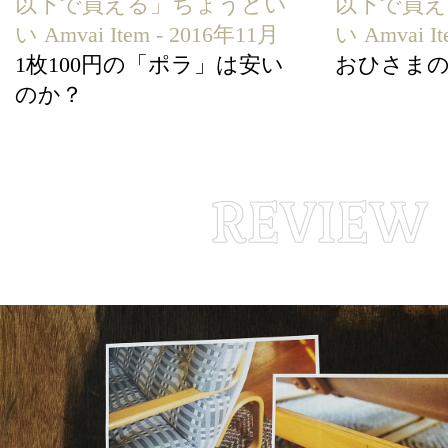
以下で買える」ちょうどい
以下で買
い Amvai Item - 2016年11月
い Amvai I
1枚100円の「ポラ」は安い
おひさま
のか？