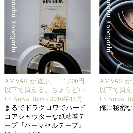
Manabu Kobayashi
Manabu Kobayashi
AMVAR が選ぶ、「1,000円
AMVAR が
以下で買える」ちょうどい
以下で買
い Amvai Item - 2016年11月
い Amvai I
まるでドラクロワでハード
俺に秘密な
コアシャウターな紙粘着テ
ープ『パーマセルテープ』