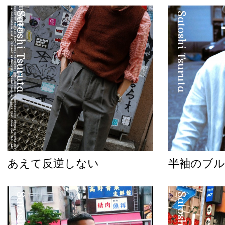
Satoshi Tsuruta
Satoshi Tsuruta
あえて反逆しない
半袖のブル