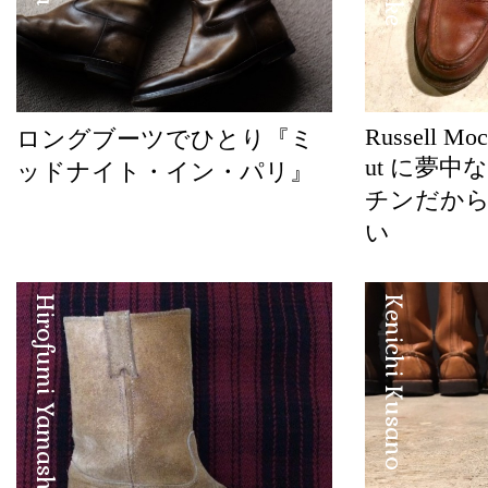
Russell Mo
ロングブーツでひとり『ミ
ut に夢
ッドナイト・イン・パリ』
チンだか
い
Hirofumi Yamashita
Kenichi Kusano