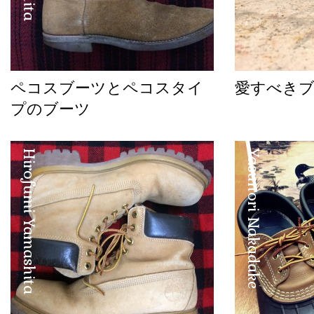
ペコスブーツとペコスタイ
愛すべき
プのブーツ
Hirofumi Yamashita
Yasunori Nakadake