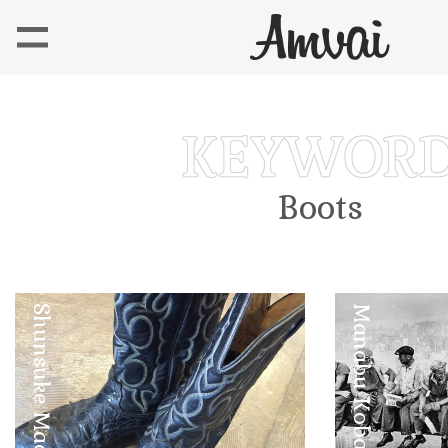
Boots
Shunsuke Maebuchi
Manabu Kobayashi