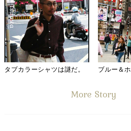
Satoshi Tsuruta
Satoshi Tsuruta
タブカラーシャツは謎だ。
ブルー＆
More Story