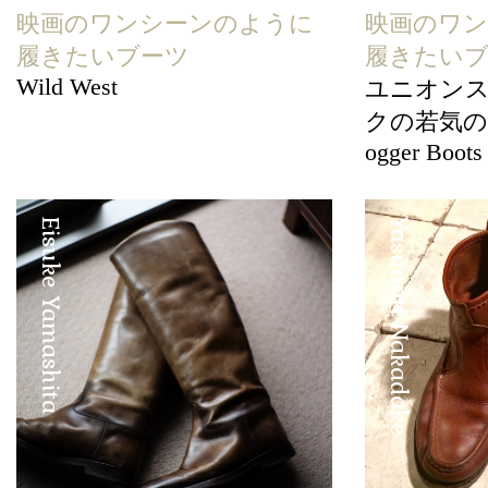
映画のワンシーンのように
映画のワ
履きたいブーツ
履きたい
Wild West
ユニオン
クの若気の至り
ogger Boots
Eisuke Yamashita
Yasunori Nakadake