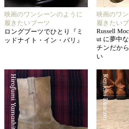
映画のワンシーンのように
映画のワ
履きたいブーツ
履きたい
Russell Mo
ロングブーツでひとり『ミ
ut に夢
ッドナイト・イン・パリ』
チンだか
い
Hirofumi Yamashita
Kenichi Kusano