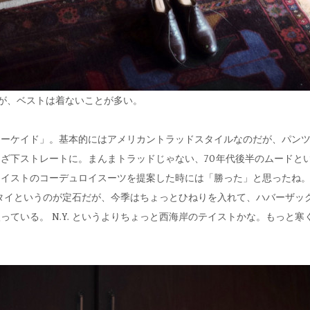
が、ベストは着ないことが多い。
ラーケイド」。基本的にはアメリカントラッドスタイルなのだが、パン
ざ下ストレートに。まんまトラッドじゃない、70年代後半のムードと
テイストのコーデュロイスーツを提案した時には「勝った」と思ったね
タイというのが定石だが、今季はちょっとひねりを入れて、ハバーザッ
ている。 N.Y. というよりちょっと西海岸のテイストかな。もっと寒く