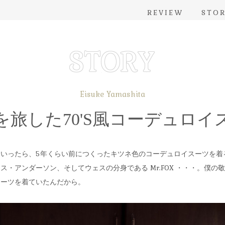
REVIEW
STO
Eisuke Yamashita
を旅した70'S風コーデュロイ
いったら、5年くらい前につくったキツネ色のコーデュロイスーツを着
ス・アンダーソン、そしてウェスの分身である Mr.FOX ・・・。僕の
スーツを着ていたんだから。