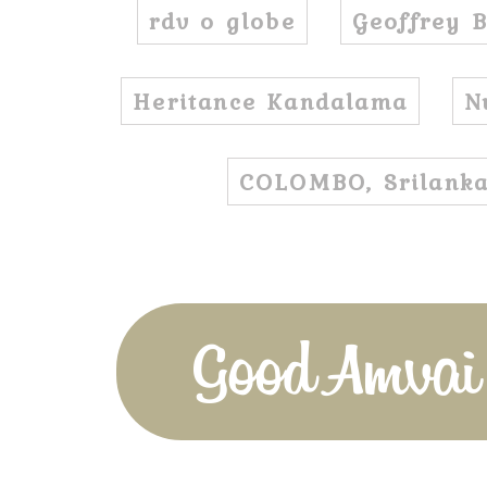
rdv o globe
Geoffrey
Heritance Kandalama
N
COLOMBO, Srilank
Good Amvai!