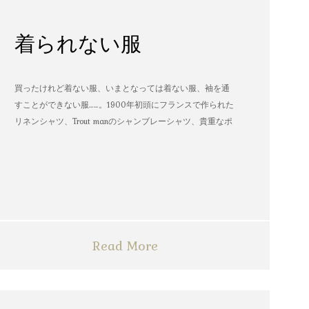
着られない服
買ったけれど着ない服、いまとなっては着ない服、袖を通
すことができない服……。1900年初頭にフランスで作られた
リネンシャツ、Trout manのシャンブレーシャツ、貴重なポ
パイのTシャツなど、AMVARたちの「着られない服」。
Read More