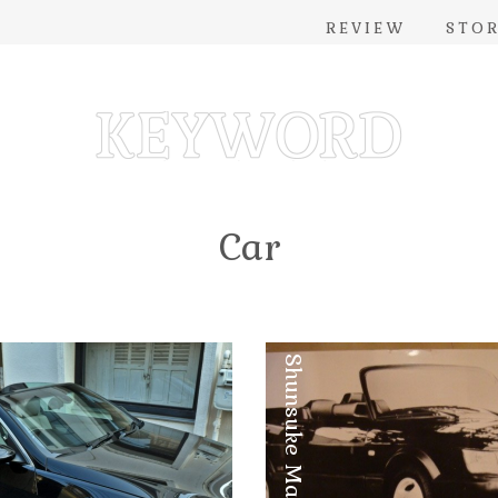
REVIEW
STO
Car
Shunsuke Maebuchi