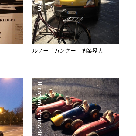
ルノー「カングー」的業界人
Hirofumi Yamashita