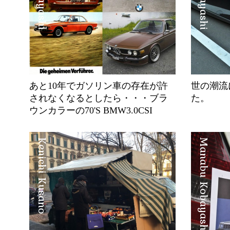
あと10年でガソリン車の存在が許
世の潮流
されなくなるとしたら・・・ブラ
た。
ウンカラーの70'S BMW3.0CSI
Kenichi Kusano
Manabu Kobayashi