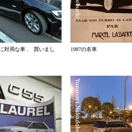
に対局な車 、 買いまし
1987の名車
Yasunori Nakadake