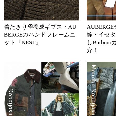
着たきり雀養成ギブス・AU
AUBERG
BERGEのハンドフレームニ
編・イセ
ット『NEST』
しBarbo
介！
Manabu Kobayashi
Manabu Kobayashi