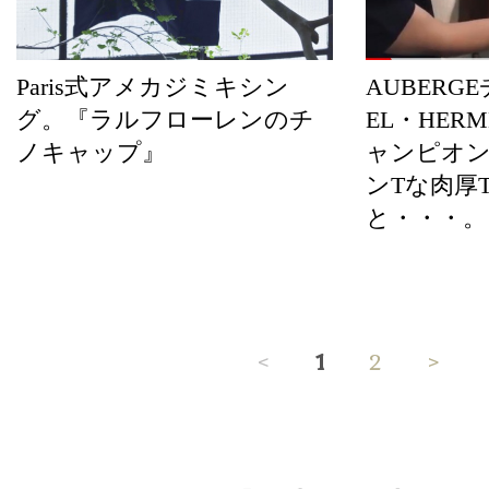
Paris式アメカジミキシン
AUBERG
グ。『ラルフローレンのチ
EL・HER
ノキャップ』
ャンピオ
ンTな肉厚
と・・・。
<
1
2
>