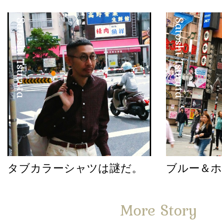
Satoshi Tsuruta
Satoshi Tsuruta
タブカラーシャツは謎だ。
ブルー＆
More Story