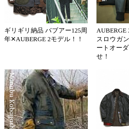
ギリギリ納品 バブアー125周
AUBERGE
年✕AUBERGE 2モデル！！
スロウガ
ートオーダ
せ！
Manabu Kobayashi
Amvai