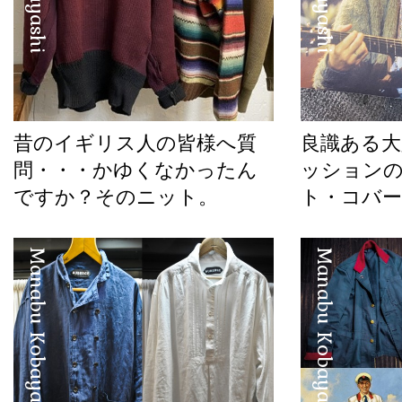
昔のイギリス人の皆様へ質
良識ある
問・・・かゆくなかったん
ッション
ですか？そのニット。
ト・コバ
Manabu Kobayashi
Manabu Kobayashi