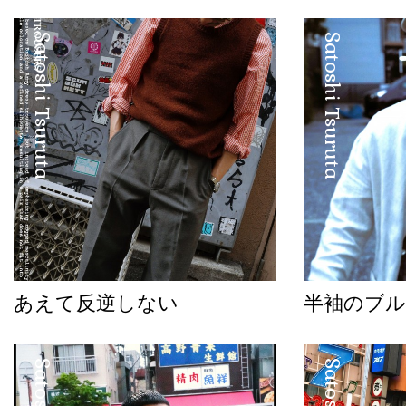
Satoshi Tsuruta
Satoshi Tsuruta
あえて反逆しない
半袖のブル