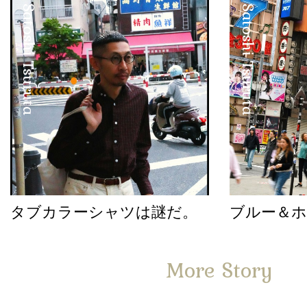
Satoshi Tsuruta
Satoshi Tsuruta
タブカラーシャツは謎だ。
ブルー＆
More Story