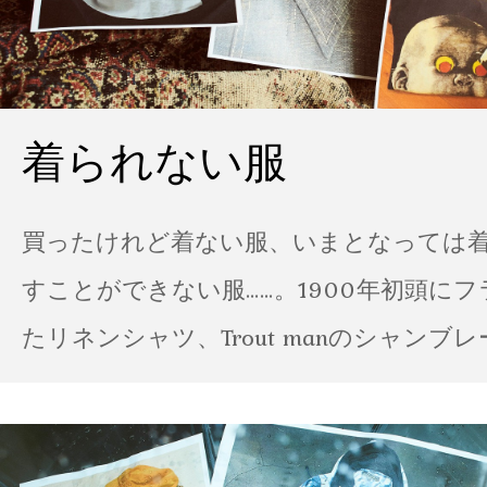
着られない服
買ったけれど着ない服、いまとなっては
すことができない服……。1900年初頭に
たリネンシャツ、Trout manのシャンブ
ポパイのTシャツなど、AMVARたちの「