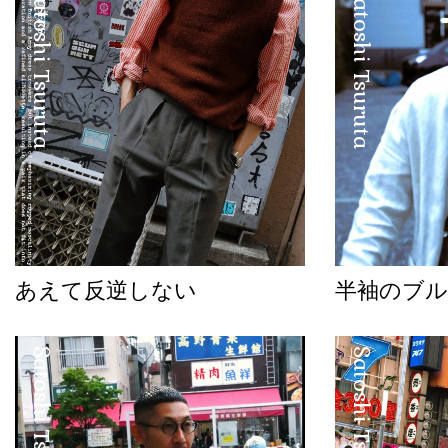
Satoshi Tsuruta
Satoshi Tsuruta
あえて反逆しない
半袖のブル
Satoshi Tsuruta
Satoshi Tsuruta