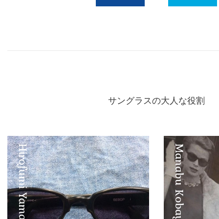
Facebook
Twitter
サングラスの大人な役割
Hirofumi Yamashita
Manabu Kobayashi