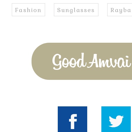
Fashion
Sunglasses
Rayba
Good Amvai!