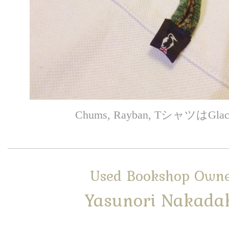
Chums, Rayban, TシャツはGla
Used Bookshop Own
Yasunori Nakada