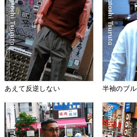
Satoshi Tsuruta
Satoshi Tsuruta
あえて反逆しない
半袖のブル
Satoshi Tsuruta
Satoshi Tsuruta