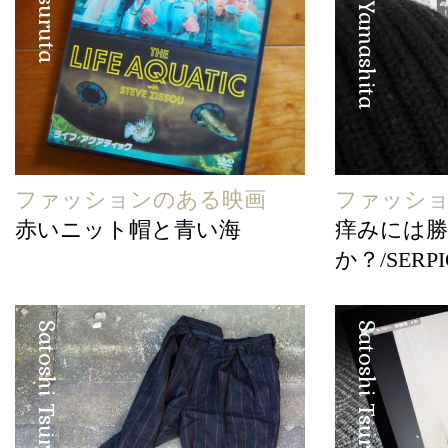
Hirofumi Yamashita
ファッションのある映画
ファッシ
赤いニット帽と青い海
痒みには
か？/SERPI
Satoshi Tsuruta
Satoshi Tsuruta