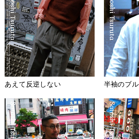
Satoshi Tsuruta
Satoshi Tsuruta
あえて反逆しない
半袖のブル
Satoshi Tsuruta
Satoshi Tsuruta