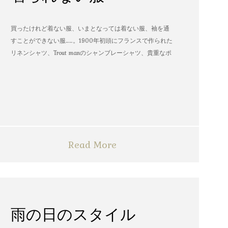
買ったけれど着ない服、いまとなっては着ない服、袖を通
すことができない服……。1900年初頭にフランスで作られた
リネンシャツ、Trout manのシャンブレーシャツ、貴重なポ
パイのTシャツなど、AMVARたちの「着られない服」。
Read More
雨の日のスタイル