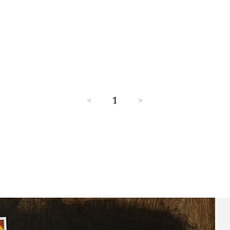
<
1
>