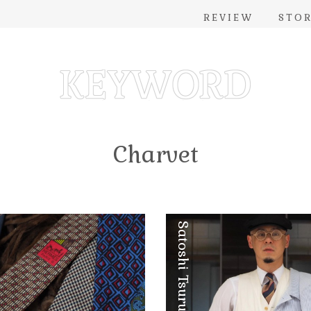
REVIEW
STO
Charvet
Satoshi Tsuruta