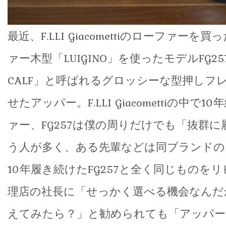
最近、F.LLI Giacomettiのローファー
ァー木型「LUIGINO」を使ったモデルFG25
CALF」と呼ばれるグロッシーな型押しフ
せたアッパー。F.LLI Giacomettiの中で
ァー、FG257は僕の周りだけでも「抜群
う人が多く、ある先輩などは同ブランドの
10年履き続けたFG257と全く同じものを
理店の社長に「せっかく選べる機会なんだ
えてみたら？」と勧められても「アッパー