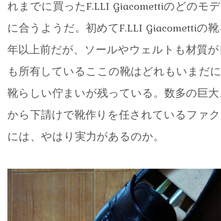
れまでに買ったF.LLI Giacomettiのど
に合うようだ。初めてF.LLI Giacometti
年以上前だが、ソールやウェルトも材質が
も所有しているここの靴はどれもいまだ
靴らしい佇まいが残っている。数多の巨大
から下請けで靴作りを任されているファク
には、やはり実力があるのか。