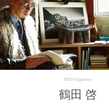
NEJI Organizer
鶴田 啓