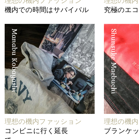
理想の機内ファッション
理想の機
機内での時間はサバイバル
究極のエ
Manabu Kobayashi
Shunsuke Maebuchi
理想の機内ファッション
理想の機
コンビニに行く延長
ブランケ