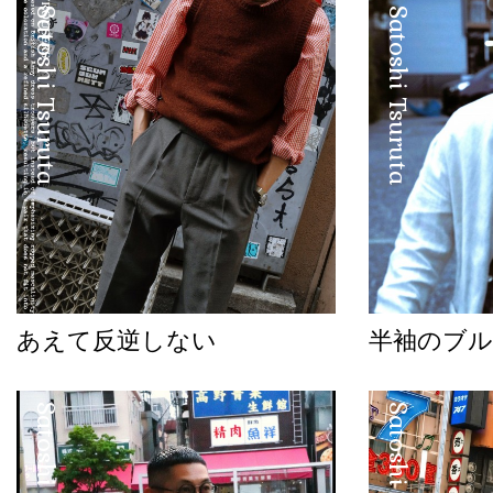
Satoshi Tsuruta
Satoshi Tsuruta
あえて反逆しない
半袖のブル
Satoshi Tsuruta
Satoshi Tsuruta