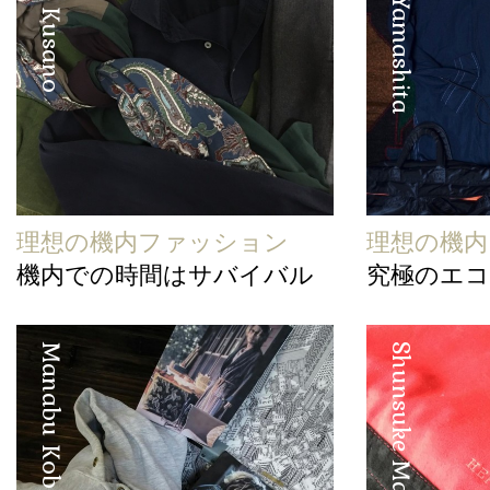
Kenichi Kusano
Eisuke Yamashita
理想の機内ファッション
理想の機
機内での時間はサバイバル
究極のエ
Manabu Kobayashi
Shunsuke Maebuchi