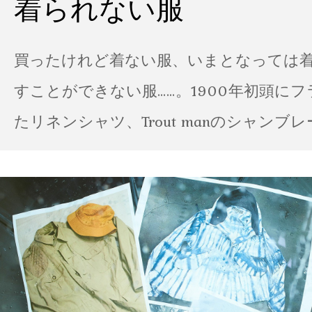
着られない服
買ったけれど着ない服、いまとなっては
すことができない服……。1900年初頭に
たリネンシャツ、Trout manのシャンブ
ポパイのTシャツなど、AMVARたちの「