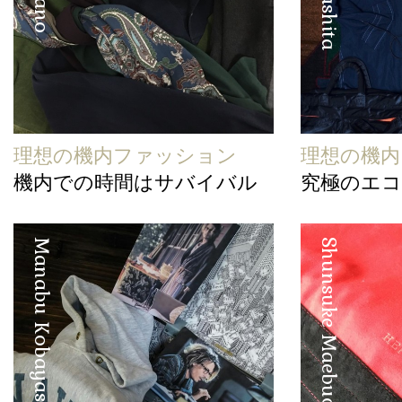
理想の機内ファッション
理想の機
機内での時間はサバイバル
究極のエ
Manabu Kobayashi
Shunsuke Maebuchi