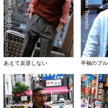
Satoshi Tsuruta
Satoshi Tsuruta
あえて反逆しない
半袖のブル
Satoshi Tsuruta
Satoshi Tsuruta