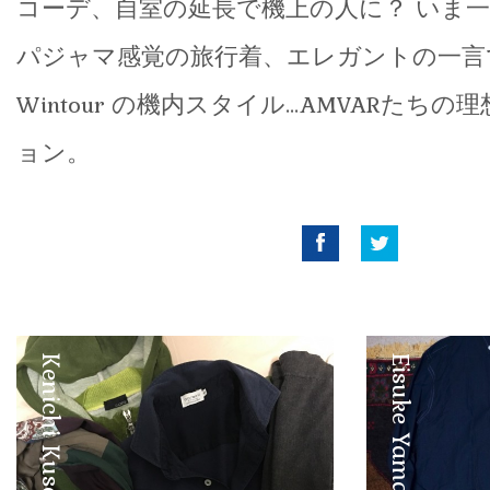
コーデ、自室の延長で機上の人に？ いま
パジャマ感覚の旅行着、エレガントの一言であ
Wintour の機内スタイル…AMVARたち
ョン。
Facebook
Twitter
Kenichi Kusano
Eisuke Yamashita