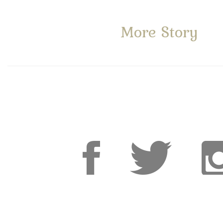
More Story
Facebook
Facebook
Inst