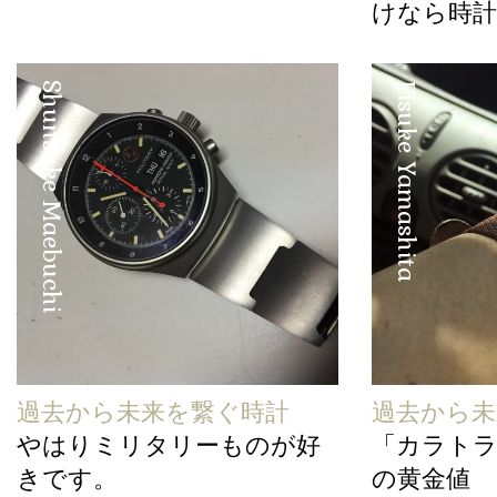
けなら時計
Shunsuke Maebuchi
Eisuke Yamashita
過去から未来を繋ぐ時計
過去から未
やはりミリタリーものが好
「カラトラバ 
きです。
の黄金値