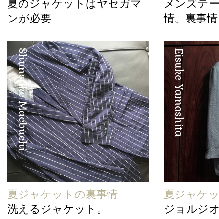
夏のジャケットはヤセガマ
メンズテ
ンが必要
情、裏事情
Shunsuke Maebuchi
Eisuke Yamashita
夏ジャケットの裏事情
夏ジャケッ
洗えるジャケット。
ジョルジオ