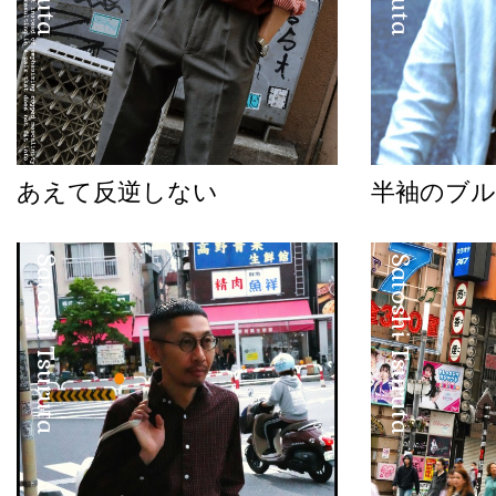
あえて反逆しない
半袖のブル
Satoshi Tsuruta
Satoshi Tsuruta