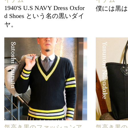
1940'S U.S NAVY Dress Oxfor
僕には黒は
d Shoes という名の黒いダイ
ヤ。
Satoshi Tsuruta
Yasunori Nakadake
気高き黒のファッションア
気高き黒