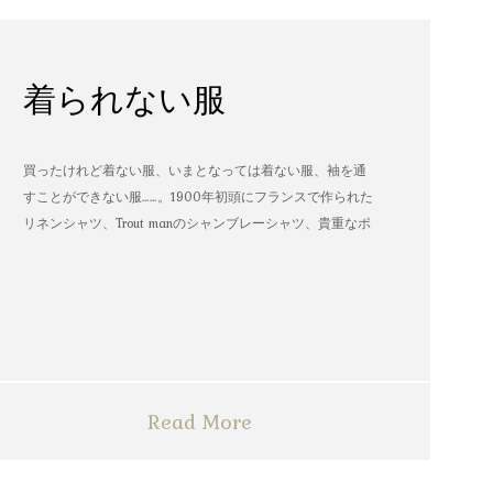
着られない服
買ったけれど着ない服、いまとなっては着ない服、袖を通
すことができない服……。1900年初頭にフランスで作られた
リネンシャツ、Trout manのシャンブレーシャツ、貴重なポ
パイのTシャツなど、AMVARたちの「着られない服」。
Read More