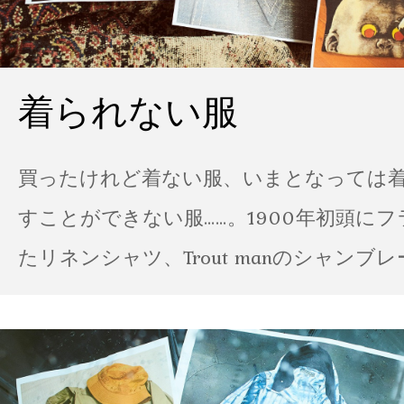
着られない服
買ったけれど着ない服、いまとなっては
すことができない服……。1900年初頭に
たリネンシャツ、Trout manのシャンブ
ポパイのTシャツなど、AMVARたちの「