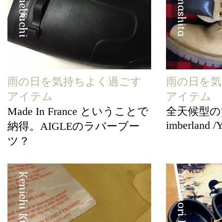
雨の日を気持ちよく過ごす
雨の日を気
アイテム
アイテム
Made In France ということで
全天候型の
imberland /
納得。AIGLEのラバーブー
ツ？
Kenichi Kusano
Yasunori Nakadake