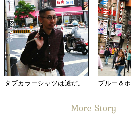
Satoshi Tsuruta
Satoshi Tsuruta
タブカラーシャツは謎だ。
ブルー＆
More Story