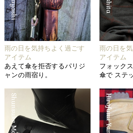
雨の日を気持ちよく過ごす
雨の日を気
アイテム
アイテム
あえて傘を拒否するパリジ
フォック
ャンの雨宿り。
傘で ステ
Shunsuke Maebuchi
Hirofumi Yamashita