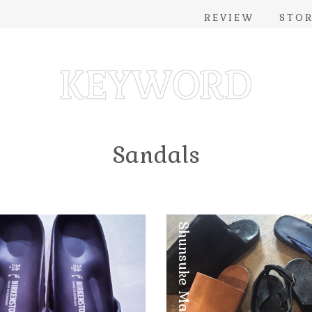
REVIEW
STO
Sandals
Shunsuke Maebuchi