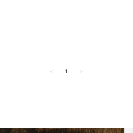
<
1
>