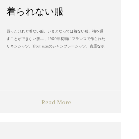
着られない服
買ったけれど着ない服、いまとなっては着ない服、袖を通
すことができない服……。1900年初頭にフランスで作られた
リネンシャツ、Trout manのシャンブレーシャツ、貴重なポ
パイのTシャツなど、AMVARたちの「着られない服」。
Read More