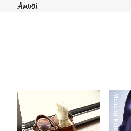
Eisuke Yamashita
Manabu Kobayashi