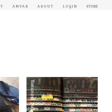
RY
AMVAR
ABOUT
LOGIN
STORE
Yasunori Nakadake