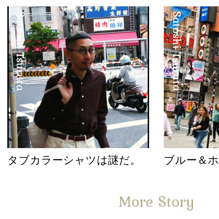
Satoshi Tsuruta
Satoshi Tsuruta
タブカラーシャツは謎だ。
ブルー＆
More Story