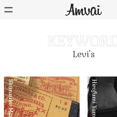
Levi's
Shunsuke Maebuchi
Hirofumi Yamashita