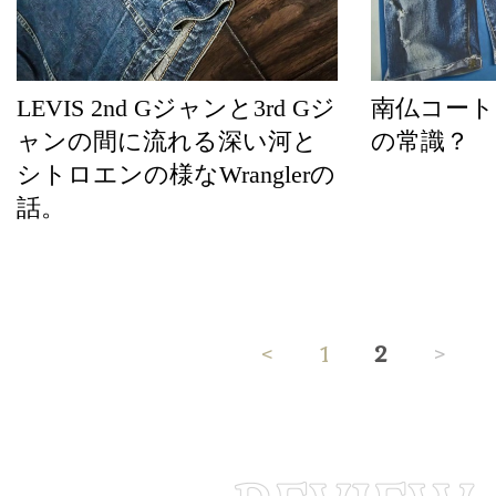
LEVIS 2nd Gジャンと3rd Gジ
南仏コート
ャンの間に流れる深い河と
の常識？
シトロエンの様なWranglerの
話。
<
1
2
>