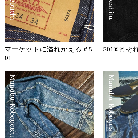
マーケットに溢れかえる＃5
501®とそ
01
Manabu Kobayashi
Manabu Kobayashi