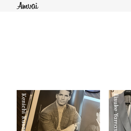
Kenichi Kusano
Eisuke Yamashita