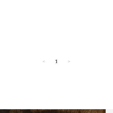
<
1
>