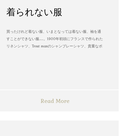
着られない服
買ったけれど着ない服、いまとなっては着ない服、袖を通
すことができない服……。1900年初頭にフランスで作られた
リネンシャツ、Trout manのシャンブレーシャツ、貴重なポ
パイのTシャツなど、AMVARたちの「着られない服」。
Read More