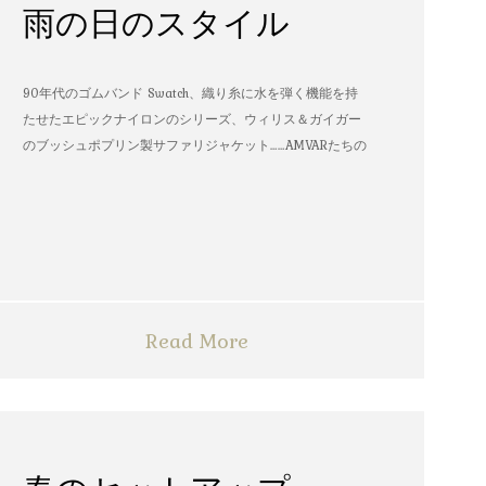
雨の日のスタイル
90年代のゴムバンド Swatch、織り糸に水を弾く機能を持
たせたエピックナイロンのシリーズ、ウィリス＆ガイガー
のブッシュポプリン製サファリジャケット……AMVARたちの
雨の日のスタイル
Read More