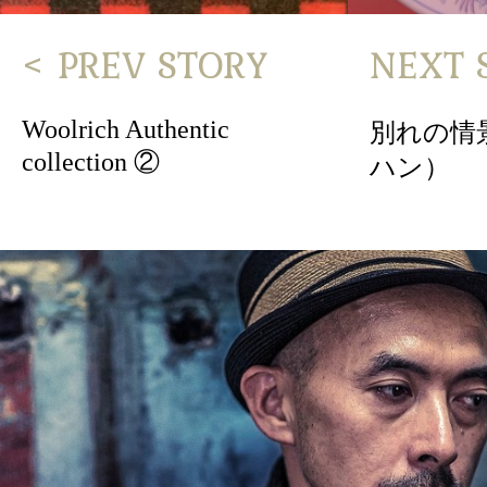
< PREV STORY
NEXT 
Woolrich Authentic
別れの情
collection ②
ハン）