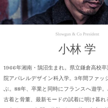
Slowgun & Co President
小林 学
1966年湘南・鵠沼生まれ。県立鎌倉高校
院アパレルデザイン科入学。3年間ファッ
ぶ。88年、卒業と同時にフランスへ遊学
古着と骨董、最新モードの試着に明け暮れ