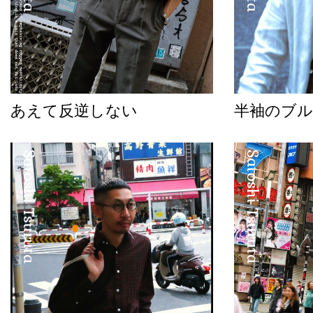
あえて反逆しない
半袖のブル
Satoshi Tsuruta
Satoshi Tsuruta